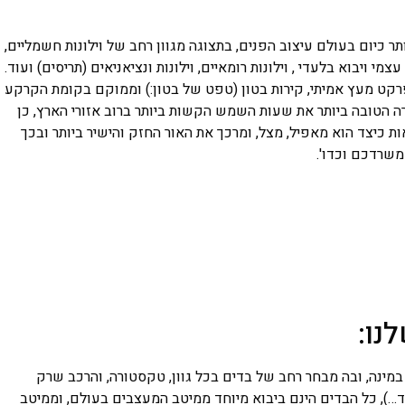
תר כיום בעולם עיצוב הפנים, בתצוגה מגוון רחב של וילונות חשמליים,
צמי ויבוא בלעדי , וילונות רומאיים, וילונות ונציאניאים (תריסים) ועוד.
פרקט מעץ אמיתי, קירות בטון (טפט של בטון:) וממוקם בקומת הקרקע
ה הטובה ביותר את שעות השמש הקשות ביותר ברוב אזורי הארץ, כן
ות כיצד הוא מאפיל, מצל, ומרכך את האור החזק והישיר ביותר ובכך
משרדכם וכדו'.
נו:
במינה, ובה מבחר רחב של בדים בכל גוון, טקסטורה, והרכב שרק
ד…), כל הבדים הינם ביבוא מיוחד ממיטב המעצבים בעולם, וממיטב