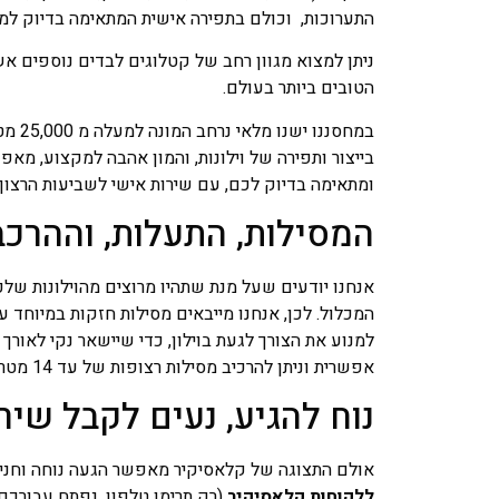
התערוכות, וכולם בתפירה אישית המתאימה בדיוק למיד
ניתן למצוא מגוון רחב של קטלוגים לבדים נוספים אש
הטובים ביותר בעולם.
בייצור ותפירה של וילונות, והמון אהבה למקצוע, מאפ
ומתאימה בדיוק לכם, עם שירות אישי לשביעות הרצו
המסילות, התעלות, וההרכ
אנחנו יודעים שעל מנת שתהיו מרוצים מהוילונות שלכם
למנוע את הצורך לגעת בוילון, כדי שיישאר נקי לאור
אפשרית וניתן להרכיב מסילות רצופות של עד 14 מטרים. כמובן שתוכלו לבחור מסילות ידניות או חשמליות לפינוק מירבי.
נוח להגיע, נעים לקבל שיר
אולם התצוגה של קלאסיקיר מאפשר הגעה נוחה וחניה
ללקוחות קלאסיקיר
(רק תרימו טלפון, נפתח עבורכם