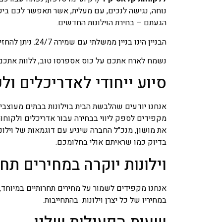
נוחה, נגישה לנכים, עם מעלית, אשר תאפשר לכם בי
הגעתם – בחירת הוילונות החדשים.
הבניין הינו בניין ממשלתי עם שמירה 24/7. ניתן להחזיר בדים ווילונות שלקחתם להתנסות בכל עת.
נשמח לארח אתכם על כוס אספרסו טוב, ללוות אתכם ו
סיוע ייחודי לאדריכלים ול
אנחנו יודעים שהלבשת הבית בוילונות בבתים מעוצבים
מקפידים לספק ליווי בבחירה עבור אדריכלים ולקוחות
את מושון, מנכ"ל החברה שיגיע עם דוגמאות של וילו
בדיוק כמו שראיתם אולי בחלומכם.
וילונות יוקרה במחירים תח
אנחנו מקפידים לשמור על מחירים תחרותיים במיוחד, 
במחיריו של כל יצרן וילונות בהתחייבות.