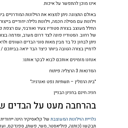
אינו מוכן להתפשר על איכות.
באולם התצוגה ניתן למצוא את הוילונות המודרניים ביו
וילונות עם מסילה חכמה, וילונות גלילה יחודיים בייצור ע
החלל מעוצב בצורת סטודיו צעיר ואורבני, עם רצפת 
של רחוב. הסטודיו פונה לצד דרום מערב, ומדמה בצור
ניתן לבחון כל בד מבין מאות סוגי הבדים השונים ולרא
לדמיין בצורה הטובה ביותר כיצד הבד יראה בביתכם / 
אנחנו מזמינים אותכם לבוא לבקר אותנו:
הסדנאות 3 הרצליה פיתוח
"בית הרמלין – תשתיות נפט ואנרגיה"
חניה חינם בחניון הבניין
בהרחבה מעט על הבדים של
גלריית הוילונות המעוצבת
של קלאסיקיר הינה ייחודית 
תבקשו (כותנה, פוליאסטר, משי, פשתן, ספנדקס, ועו