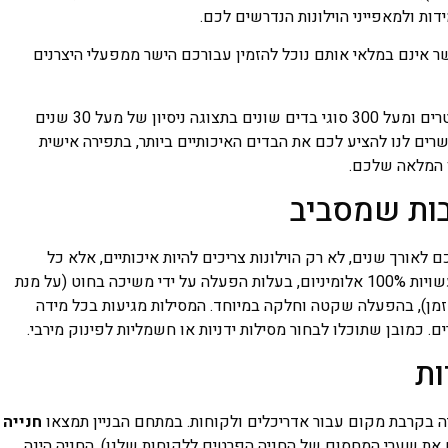
ות ולמאפייני הוילונות הנדרשים לכם.
ר אינם במלאי אותם נוכל להזמין עבורכם הישר ממפעלי היצרנים
במחסננו ישנו מלאי נרחב המונה למעלה מ 25,000 מטרים ומעל 300 סוגי בדים שונים בתצוגה ניסיון של מעל 30 שנים
שרים לנו להציע לכם את הבדים האיכותיים ביותר, בתפירה אישית
ן המלאה שלכם.
בות שמסביב
 לאורך שנים, לא רק הוילונות צריכים להיות איכותיים, אלא כל
המכלול. לכן, אנחנו מייבאים מסילות חזקות במיוחד עשויות 100% אלומיניום, בעלות הפעלה על ידי משיכה בחוט (על מנת
ך זמן), בהפעלה שקטה וחלקה במיוחד. המסילות מגיעות בכל מידה
ות
 בקרבת מקום עבור אדריכלים ולקוחות. במתחם הבניין תמצאו
חנייה
 את שערי המחסום של החניה הפרטים ללקוחות שלנו), החניה הינה