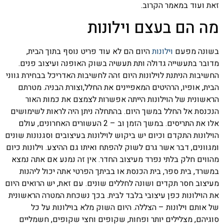
זאת ועוד במאמר הקרוב.
מה הם בעצם וילונות
בשונה מפעם
וילונות
היום הם לא עוד פריט נוסף בתוך הבית,
מדובר בתעשייה גדולה ותת תעשיה בשוק האופנה ועיצוב פנים.
החשיבות הניתנת לוילונות היום זהה לחשיבות האדריכל בבחירת גווני
הבית, אופיו, הרהיטים המאפיינים את החלל,וצורת הבניה. מטרתם
הראשונית של הוילונות הייתה אפשרות לצמצם את כמות האור
הנכנסת אל החלל במשך היום. בהתחלה ניתן היה לראות לשימושים
אלו את התריסים. במשך הזמן וב – 2 העשורים האחרונים, עולם
הוילונות התקדם וכיום יש ביקוש לוילונות בעיצובים וסגנונות שונים
ומגוונים, דבר אשר גרם לשוק להפתח ואיתו גם ההיצע. וילונות כיום
מהווים חלק בלתי נפרד מעיצוב החדר. אין זה נמנע אם אתה נמצא
במשרד, בית ספר, בית הכנסת או בביתך הפרטי אתה יכול ליהנות
מעיצוב חסר תקדים ושונה לחללים שונים. עם זאת, יש הרואים היום
את הוילונות כפן עיצובי בלבד לבית. בכך נשכחת המטרה הראשונית
של אותם וילונות – הצללה. היום השוק מלא בוילונות על כל
סוגיהם, מצלילים יותר ופחות, שקופים וחצי שקופים, חשמליים