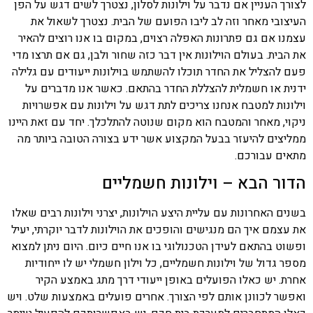
לצורך העניין אם נדבר על וילונות לסלון, נצטרך לשים דגש על הפן
העיצובי מאחר וזה לב ליבו הפועם של הבית. נצטרך לשאול את
עצמנו אם גם פתרונות האפלה רצוים, במקום בו אנו רוצים להאיר
את הבית. בעולם הוילונות אין דבר כזה שחור ולבן, גם אם תרצו מדי
פעם להצליל את החדר תוכלו להשתמש בוילונות ייעודים עם גלילה
ידנית או חשמלית להצללת החדר בהתאם. כאשר אנו מדברים על
וילונות למטבח אנחנו צריכים לתת דגש על וילונות עם אפשרויות
ניקוי, מאחר והמטבח הוא מקום שנוטה להתלכלך. יחד עם זאת היינו
ממליצים להיעזר בבעל המקצוע אשר ידע בצורה הטובה ביותר מה
מתאים עבורכם.
הדור הבא – וילונות חשמליים
בשנים האחרונות עם עליית היצע הוילונות, יצרני וילונות רבים שאלו
את עצמם איך הם מנגישים והופכים את הוילונות לדבר יוקרתי, יעיל
ופשוט בהתאם לעידן הטכנולוגי בו אנו חיים כיום. היום ניתן למצוא
מספר גדול של וילונות חשמליים, כל וילון חשמלי יש לו ייחודיות
אחרת. יש כאלו הפועלים באופן ייעודי דרך מתג באמצע הקיר
ואפשר לכוונן אותם לפי הצורך. אחרים פועלים באמצעות שלט. ויש