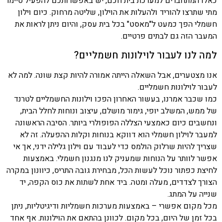
כאלו המתחברים למערכת בית חכם, יש באפשרותכם להפעיל טיימר
מתי שתרצו להוריד ולהעלות את הוילון, שליטה מרחוק. כיום וילון
חשמלי הפך כמעט ל"מאסט" בכל בית עסק, והיום ניתן לראות את
המעבר הזה גם לבתים פרטיים.
למה לנו לעבור לוילונות חשמליים?
אנו מצטערים, אבל השאלה הייתה אמורה להיות קצת שונה. למה לא
לעבור לוילונות חשמליים.
כמו שכבר אמרנו, בעשור האחרון הפכו וילונות החשמליים לטרנד
של ממש, המשלב יופי, גימור מושלם, עיצוב ונוחות לחלל הבית,
ונחשבים כיום כאמצעי הצללה הפופולרי ביותר. הסיבה הראשונה
למעבר לוילון חשמלי הוא דווקא בנוחות וקלות ההפעלה. זה לא
שצריך להיות שרלוק הולמס כדי לעבוד עם וילון גלילה ידני, אך אי
אפשר לוותר על הנוחות שמעניק לנו מנגנון חשמלי. באמצעות
לחיצת כפתור נוכל לעשות הכל, מבחירת גובה התריס, כיוונון במקרה
הצורך לצדדים, מעלה ומטה. ביד אחת לשתות את כוס הקפה, יד
שנייה על המתג.
מכל מקום אפשרי – באמצעות מערכות חשמליות ודיגיטליות, ניתן
בכל זמן של היום, בכל מקום. לכוונן בהתאם את הוילונות. אף אחד