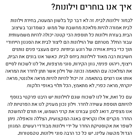
איך אנו בוחרים וילונות?
לבחור וילונות לבית
זה לא דבר קל בלשון המעטה, בחירת וילונות
לבית אמורה להיות מלאכת מחשבת של ממש. כשמדובר בעיצוב
הבית בעזרת וילונות כל תוספת הכי קטנה יכולה להיות משמעותית
עבור החלל. מטרתם של הוילונות הם ליצור לבית את הסגנון הייחודי
תוך כדי בניית אווירה של רוגע וביתיות. כיום מעצבי פנים נותנים
חשיבות רבה מאוד לוילונות ביחס לבית. כאשר אנו בונים את הבית,
ריצוף, ריהוט פנימי, גוון הקירות, סוגי מרצפות, אל לנו לשכוח לסיים
את המלאכה עם התאמה נכונה של וילון אשר תתן לחדר את המראה
אותו אנו רוצים בהתאמה. זה יכול להיות להיות מראה אלגנטי, מראה
יוקרתי, מראה כפרי, לא מתאמץ, הכל תלוי באופי הלקוח.
עם כל זאת, אל לנו לשכוח שגם לוילונות יש היבט פרקטי בנוסף
להיותם תוספת עשירה לחדר. וילון נכון מעניק לנו את הפרטיות לה
אנו מצפים, דואג לסנן עבורנו את קרני השמש, או תורם להחשכת
החדר. מקרים אלו נקראים באגה המקצועית, הצללה והאפלה. ניתן
לשפר את אקוסטיקת החדר על ידי וילונות מבודדי רעשים. המגוון
הגדול מקשה עלינו, יש כל כך הרבה סוגי וילונות, טקסטורות,