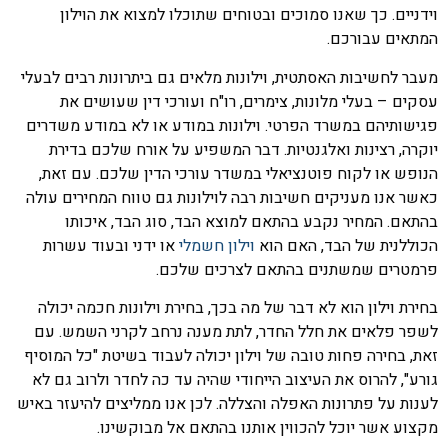
וידניים. כך שאנו סמוכים ובטוחים שתוכלו למצוא את הוילון
המתאים עבורכם.
מעבר לחשיבות האסתטית, וילונות מלאים גם ביתרונות רבים לבעלי
עסקים – בעלי מלונות, צימרים, רו"ח ועורכי דין שעושים את
פגישותיהם במשרד הפרטי. וילונות במודע או לא במודע משדרים
יוקרה, רצינות ואלגנטיות. דבר המשפיע על אורח שלכם בדירת
הנופש או לקוח פוטנציאלי במשדר עורכי הדין שלכם. עם זאת,
כאשר אנו מעניקים חשיבות רבה לוילונות גם טווח המחירים עולה
בהתאם. המחיר נקבע בהתאם למוצא הבד, סוג הבד, איכותו
הכוללנית של הבד, האם הוא
וילון חשמלי
או ידני ובעוד עשרות
פרמטרים שמשתנים בהתאם לצרכים שלכם.
בחירת וילון הוא לא דבר של מה בכך, בחירת וילונות חכמה יכולה
לשפר פלאים את חלל החדר, לתת מענה נרחב לקרני השמש. עם
זאת, בחירה פחות טובה של וילון יכולה לעבוד בשיטת "כל המוסיף
גורע", להרוס את העיצוב הייחודי שהיה עד כה לחדר ולרוב גם לא
לענות על פתרונות האפלה והצללה. לכן אנו ממליצים להיעזר באיש
מקצוע אשר יוכל להכווין אותנו בהתאם אל מבוקשינו.