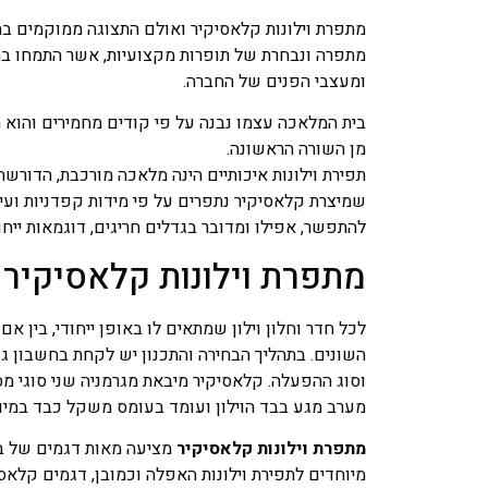
מתפרת וילונות קלאסיקיר ואולם התצוגה ממוקמים בהר
מתפרה ונבחרת של תופרות מקצועיות, אשר התמחו בת
ומעצבי הפנים של החברה.
בית המלאכה עצמו נבנה על פי קודים מחמירים והוא מכ
מן השורה הראשונה.
תפירת וילונות איכותיים הינה מלאכה מורכבת, הדורשת 
שמיצרת קלאסיקיר נתפרים על פי מידות קפדניות ועיצ
להתפשר, אפילו ומדובר בגדלים חריגים, דוגמאות ייחו
מתפרת וילונות קלאסיקיר 
לכל חדר וחלון וילון שמתאים לו באופן ייחודי, בין אם 
השונים. בתהליך הבחירה והתכנון יש לקחת בחשבון גור
וסוג ההפעלה. קלאסיקיר מיבאת מגרמניה שני סוגי מסי
מערב מגע בבד הוילון ועומד בעומס משקל כבד במיוח
מתפרת וילונות קלאסיקיר
מציעה מאות דגמים של בד
מיוחדים לתפירת וילונות האפלה וכמובן, דגמים קלאס