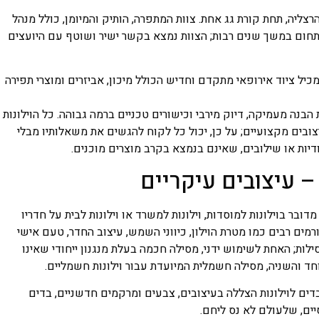
צליה, תחת קורת גג אחת. צוות המתפרה, הותיק והמיומן, כולל מנהל
חום במשך שנים רבות; הצוות נמצא בקשר ישיר ושוטף עם היועצים
יל ציוד אירופאי מתקדם וחדיש הכולל מיכון, אביזרים ומוצרי תפירה
הבנה מעמיקה, דיוק מירבי וכישורים טכניים ברמה גבוהה. כל הוילונות
ובים מקצועיים; על כן, יכול כל לקוח להגשים את משאלותיו מבלי
דיות או שילובים, שאינם בנמצא בקרב מוצרים מוכנים.
– עיצובים עיקריים
מדובר בוילונות למוסדות, וילונות למשרד או וילונות לבית על חדריו
מים רבים כמו מטרת הוילון, כיווני השמש, עיצוב החדר, טעם אישי
לות; האחת לשימוש ידני, מסילה חכמה בעלת מנגנון ייחודי שאינו
ד והשניה, מסילה חשמלית המיועדת עבור וילונות חשמליים.
ים לוילונות הצללה בעיצובים, צבעים ומרקמים חדשניים, בדים
יים, שלעולם לא נס ליחם.