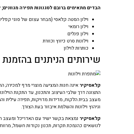
הבדים מתאימים ברובם לסגנונות תפירה מגוונים; 
וילון הסטה קלאסי (מבחר עצום של סוגי קפלים
וילון רומאי
וילון פנלים
וילונות סרט כיווץ וכוורת
כותרות לוילון
שירותים הניתנים בהזמנת 
קלאסיקיר
אינה חנות המציעה מוצרי מדף למכירה; הח
התצוגה דרך שלבי העיצוב והתכנון, עד התקנת הוילונו
מעצב בבית הלקוח, מדידות מדויקות, תפירה עילית וה
וגיהוץ וילונות והשלמת איבזור בעת הצורך.
קלאסיקיר
נמצאת בקשר ישיר עם האדריכל ומעצב הפנ
לנושאים כהנמכת תקרות, תכנון נקודות חשמל, מרווחים